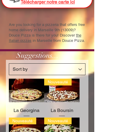
Télécharger notre carte ici
Are you looking for a pizzeria that offers free
home delivery in Marseille 9th (13009)?
Douce Pizza is there for you! Discover
the
Italian pizzas
in Marseille from Douce Pizza.
Suggestions...
Nouveauté
La Georgina
La Boursin
Nouveauté
Nouveauté