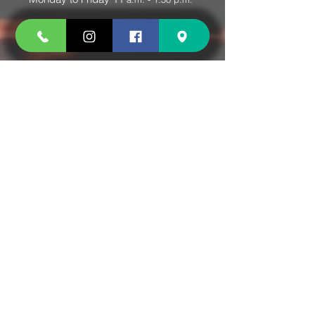
CONTACT@DOUCE-PIZZA.FR
15 CHEMIN JOSEPH AIGUIER 13009
MARSEILLE
follow us
CARTE RESTAURANT ET CARTE BANCAIRE
commande et paiement en ligne 24h/24 7j/7
cliquez ici
ou sur demande par téléphone
et selon
disponibilité du
TPE
CASH