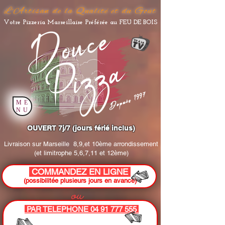
L'Artisan de la Qualité et du Goût
Votre Pizzeria Marseillaise Préférée au FEU DE BOIS
Depuis 1997
ME
NU
OUVERT 7j/7 (jours férié inclus)
Livraison sur Marseille
8,9,et 10ème arrondissement
(et limitrophe 5,6,7,11 et 12ème)
COMMANDEZ EN LIGNE
(possibilitée plusieurs jours en avance)
ou
PAR TELEPHONE 04 91 777 555