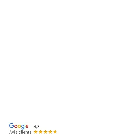
15 CHEMIN JOSEPH AIGUIER 13009 MARSEILLE
SEE THE MAP
Phone:
04 91 777 555
OPEN 7 days a week
Monday to Sunday
5.30 p.m. - 10.30
p.m.
-
NOON
Monday to Friday 11
a.m. - 1:30 p.m.
CONTACT@DOUCE-PIZZA.FR
15 CHEMIN JOSEPH AIGUIER 13009
MARSEILLE