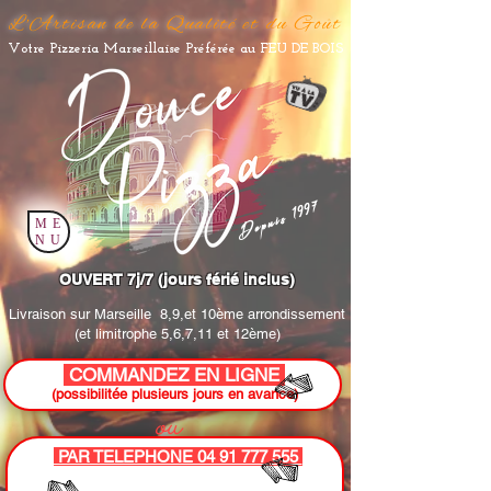
L'Artisan de la Qualité et du Goût
Votre Pizzeria Marseillaise Préférée au FEU DE BOIS
Depuis 1997
ME
NU
OUVERT 7j/7 (jours férié inclus)
Livraison sur Marseille
8,9,et 10ème arrondissement
(et limitrophe 5,6,7,11 et 12ème)
COMMANDEZ EN LIGNE
(possibilitée plusieurs jours en avance)
ou
PAR TELEPHONE 04 91 777 555