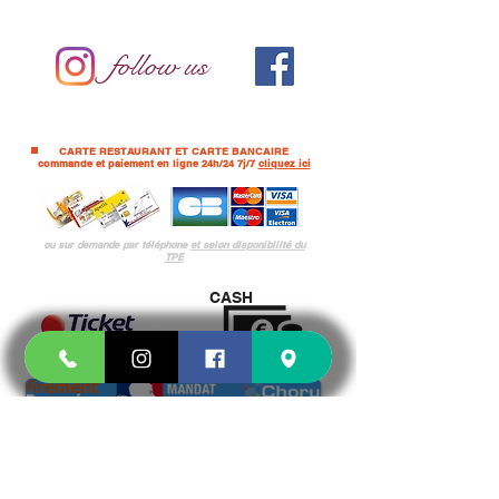
follow us
CARTE RESTAURANT ET CARTE BANCAIRE
commande et paiement en ligne 24h/24 7j/7
cliquez ici
ou sur demande par téléphone
et selon
disponibilité du
TPE
CASH
Pour les PRO et administration UNIQUEMENT
15 CHEMIN JOSEPH AIGUIER 13009 MARSEILLE
15 CHEMIN
15 CHEMIN
15 CHEMIN