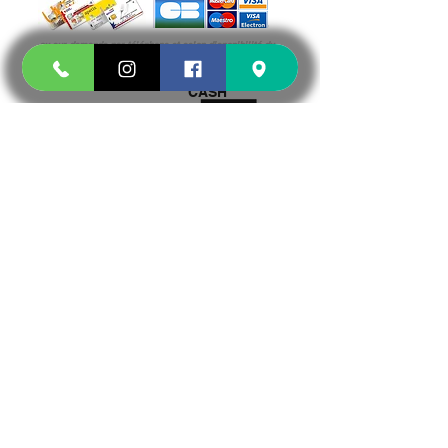
ou sur demande par téléphone
et selon
disponibilité du
TPE
CASH
Pour les PRO et administration UNIQUEMENT
15 CHEMIN JOSEPH AIGUIER 13009 MARSEILLE
15 CHEMIN
15 CHEMIN
15 CHEMIN
JOSEPH AIGUIER
JOSEPH AIGUIER
JOSEPH AIGUIER
13009
13009
13009 MARSEILLE
MARSEILLE
MARSEILLE
Marseille 5ème (13005*)
Marseille 6ème (13006*)
Means of payment
further information
- Legal Notice