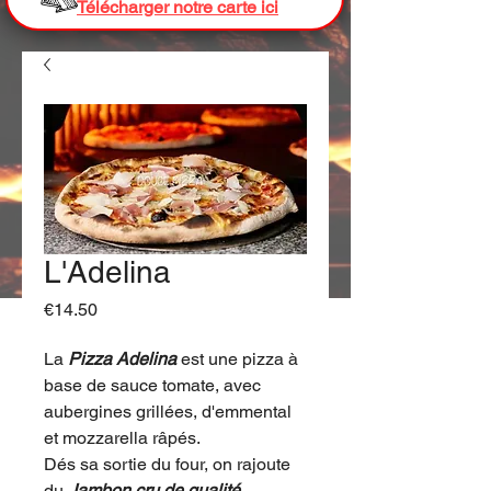
Télécharger notre carte ici
L'Adelina
Price
€14.50
La
P
izza
Adelina
est une pizza à
base de sauce tomate, avec
aubergines grillées, d'emmental
et mozzarella râpés.
Dés sa sortie du four, on rajoute
du
Jambon cru de qualité