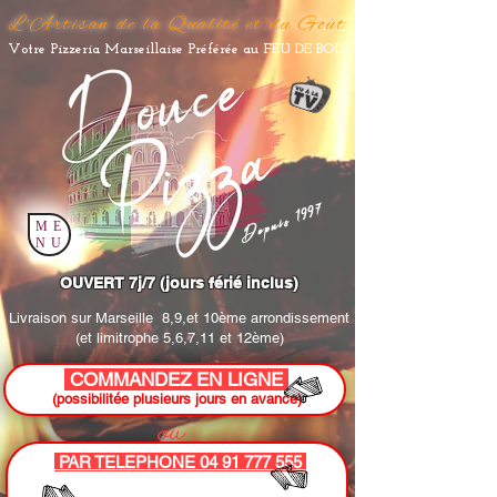
L'Artisan de la Qualité et du Goût
Votre Pizzeria Marseillaise Préférée au FEU DE BOIS
Depuis 1997
ME
NU
OUVERT 7j/7 (jours férié inclus)
Livraison sur Marseille
8,9,et 10ème arrondissement
(et limitrophe 5,6,7,11 et 12ème)
COMMANDEZ EN LIGNE
(possibilitée plusieurs jours en avance)
ou
PAR TELEPHONE 04 91 777 555