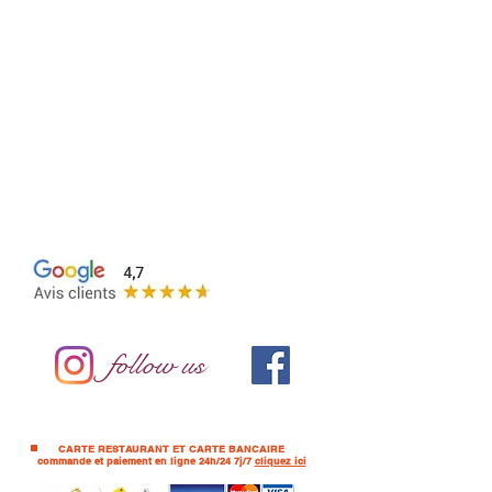
OPEN 7 days a week
Monday to Sunday
5.30 p.m. - 10.30
p.m.
-
NOON
Monday to Friday 11
a.m. - 1:30 p.m.
CONTACT@DOUCE-PIZZA.FR
15 CHEMIN JOSEPH AIGUIER 13009
MARSEILLE
follow us
CARTE RESTAURANT ET CARTE BANCAIRE
commande et paiement en ligne 24h/24 7j/7
cliquez ici