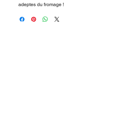
adeptes du fromage !
15 CHEMIN JOSEPH AIGUIER 13009 MARSEILLE
SEE THE MAP
Phone:
04 91 777 555
OPEN 7 days a week
Monday to Sunday
5.30 p.m. - 10.30
p.m.
-
NOON
Monday to Friday 11
a.m. - 1:30 p.m.
CONTACT@DOUCE-PIZZA.FR