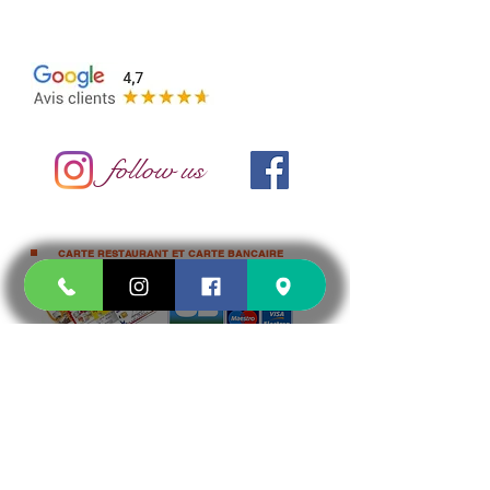
15 CHEMIN JOSEPH AIGUIER 13009
MARSEILLE
follow us
CARTE RESTAURANT ET CARTE BANCAIRE
commande et paiement en ligne 24h/24 7j/7
cliquez ici
ou sur demande par téléphone
et selon
disponibilité du
TPE
CASH