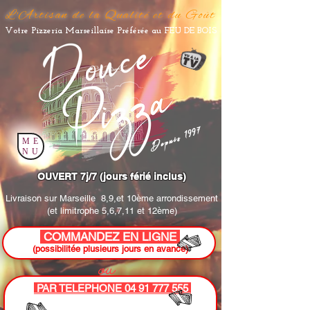
L'Artisan de la Qualité et du Goût
Votre Pizzeria Marseillaise Préférée au FEU DE BOIS
Depuis 1997
ME
NU
OUVERT 7j/7 (jours férié inclus)
Livraison sur Marseille
8,9,et 10ème arrondissement
(et limitrophe 5,6,7,11 et 12ème)
COMMANDEZ EN LIGNE
(possibilitée plusieurs jours en avance)
ou
PAR TELEPHONE 04 91 777 555