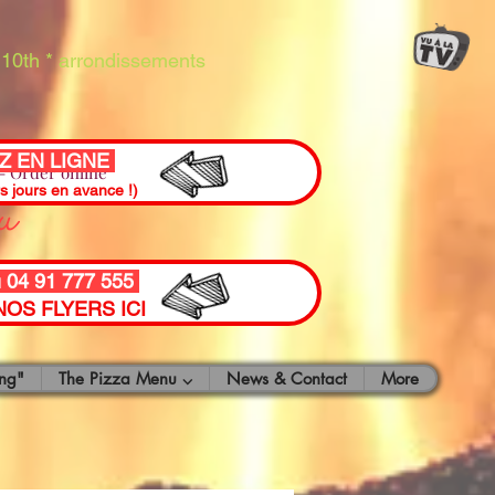
10th * arrondissements
 EN LIGNE
 Order online
ou
rs jours en avance !)
u 04 91 777 555
OS FLYERS ICI
ng"
The Pizza Menu ⌵
News & Contact
More