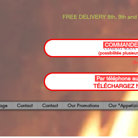
FREE DELIVERY 8th, 9th and 
COMMANDEZ
COMING SOON -
(possibilitée plusieu
Par téléphone a
TÉLÉCHARGEZ N
page
Contact
Contact
Our Promotions
Our "Appetizi