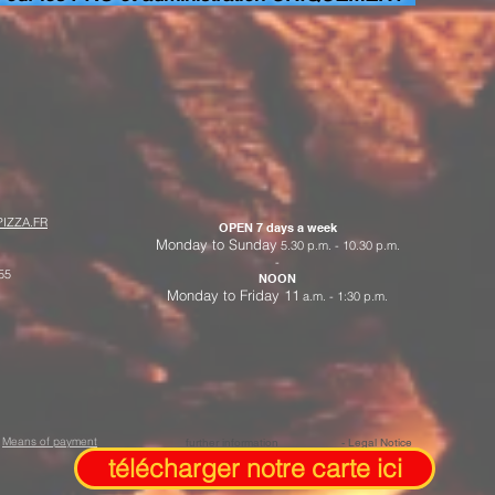
IZZA.FR
OPEN 7 days a week
Monday to Sunday
5.30 p.m. - 10.30 p.m.
-
55
NOON
Monday to Friday 11
a.m. - 1:30 p.m.
Means of payment
further information
- Legal Notice
télécharger notre carte ici