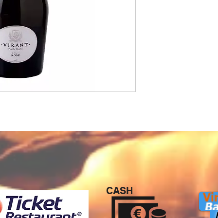
CASH
P