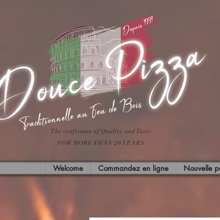
The craftsman of Quality and Taste
FOR MORE THAN 20 YEARS
Welcome
Commandez en ligne
Nouvelle 