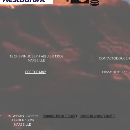
15 CHEMIN JOSEPH AIGUIER 13009
CONTACT@DOUCE-P
MARSEILLE
SEE THE MAP
Phone: 04 91 777 5
H
15 CHEMIN JOSEPH
Marseille 5ème (13005*)
Marseille 6ème (13006*)
AIGUIER 13009
MARSEILLE