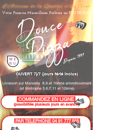
L'Artisan de la Qualité et du Goût
Votre Pizzeria Marseillaise Préférée au FEU DE BOIS
Depuis 1997
ME
NU
OUVERT 7j/7 (jours férié inclus)
Livraison sur Marseille
8,9,et 10ème arrondissement
(et limitrophe 5,6,7,11 et 12ème)
COMMANDEZ EN LIGNE
(possibilitée plusieurs jours en avance)
ou
PAR TELEPHONE 04 91 777 555