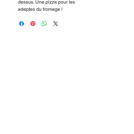
dessus. Une pizza pour les
adeptes du fromage !
15 CHEMIN JOSEPH AIGUIER 13009 MARSEILLE
SEE THE MAP
Phone:
04 91 777 555
OPEN 7 days a week
Monday to Sunday
5.30 p.m. - 10.30
p.m.
-
NOON
Monday to Friday 11
a.m. - 1:30 p.m.