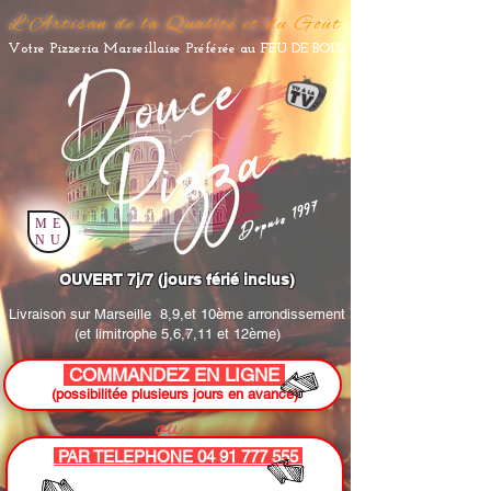
L'Artisan de la Qualité et du Goût
Votre Pizzeria Marseillaise Préférée au FEU DE BOIS
Depuis 1997
ME
NU
OUVERT 7j/7 (jours férié inclus)
Livraison sur Marseille
8,9,et 10ème arrondissement
(et limitrophe 5,6,7,11 et 12ème)
COMMANDEZ EN LIGNE
(possibilitée plusieurs jours en avance)
ou
PAR TELEPHONE 04 91 777 555