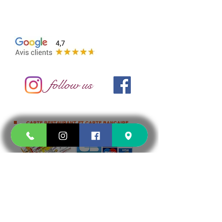
CONTACT@DOUCE-PIZZA.FR
15 CHEMIN JOSEPH AIGUIER 13009
MARSEILLE
follow us
CARTE RESTAURANT ET CARTE BANCAIRE
commande et paiement en ligne 24h/24 7j/7
cliquez ici
ou sur demande par téléphone
et selon
disponibilité du
TPE
CASH