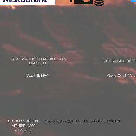
15 CHEMIN JOSEPH AIGUIER 13009
CONTACT@DOUCE-P
MARSEILLE
SEE THE MAP
Phone: 04 91 777 5
H
15 CHEMIN JOSEPH
Marseille 5ème (13005*)
Marseille 6ème (13006*)
AIGUIER 13009
MARSEILLE