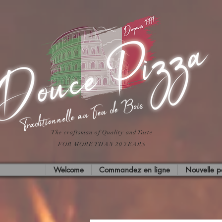
The craftsman of Quality and Taste
FOR MORE THAN 20 YEARS
Welcome
Commandez en ligne
Nouvelle 