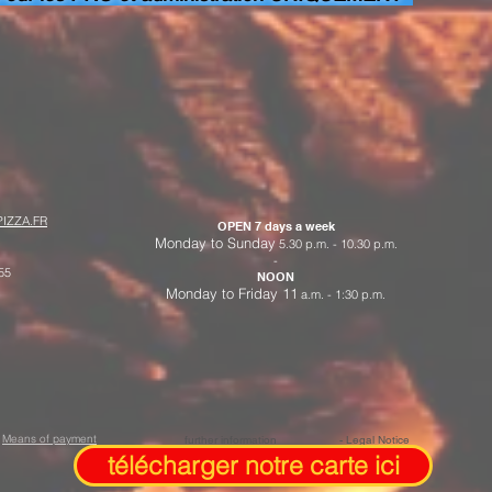
IZZA.FR
OPEN 7 days a week
Monday to Sunday
5.30 p.m. - 10.30 p.m.
-
55
NOON
Monday to Friday 11
a.m. - 1:30 p.m.
Means of payment
further information
- Legal Notice
télécharger notre carte ici