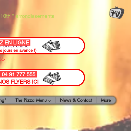
10th * arrondissements
 EN LIGNE
 Order online
ou
rs jours en avance !)
u 04 91 777 555
OS FLYERS ICI
ng"
The Pizza Menu ⌵
News & Contact
More