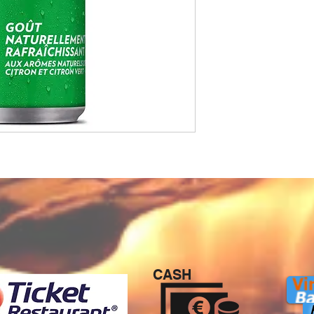
CASH
P