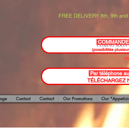
FREE DELIVERY 8th, 9th and 
COMMANDEZ
COMING SOON -
(possibilitée plusieu
Par téléphone a
TÉLÉCHARGEZ N
page
Contact
Contact
Our Promotions
Our "Appetizi